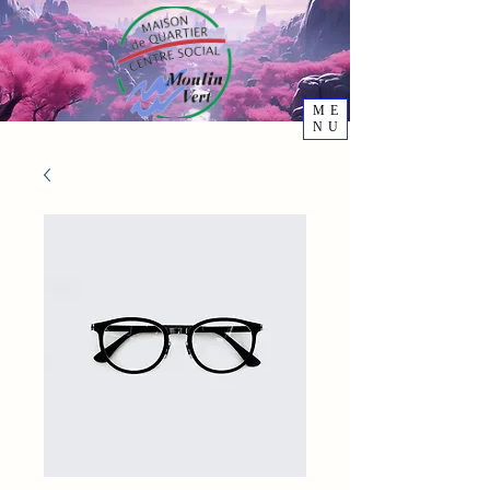
ME
NU